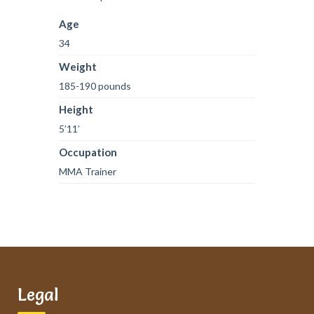
Age
34
Weight
185-190 pounds
Height
5’11’
Occupation
MMA Trainer
Legal