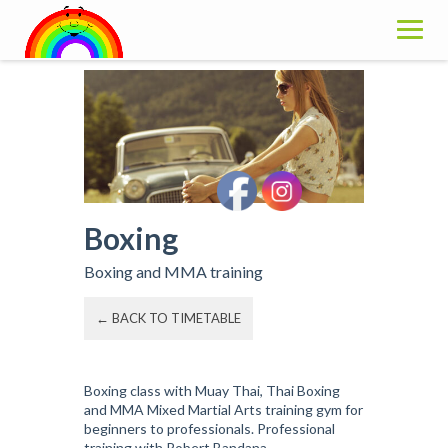
Skip
to
content
Boxing
Boxing and MMA training
← BACK TO TIMETABLE
Boxing class with Muay Thai, Thai Boxing
and MMA Mixed Martial Arts training gym for
beginners to professionals. Professional
training with Robert Bandana.